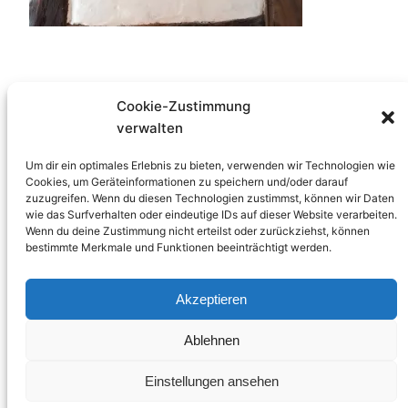
Cookie-Zustimmung
verwalten
Um dir ein optimales Erlebnis zu bieten, verwenden wir Technologien wie
Veröffentlicht
28. Januar 2018
in
Cookies, um Geräteinformationen zu speichern und/oder darauf
zuzugreifen. Wenn du diesen Technologien zustimmst, können wir Daten
von
Stine Seele
wie das Surfverhalten oder eindeutige IDs auf dieser Website verarbeiten.
Wenn du deine Zustimmung nicht erteilst oder zurückziehst, können
bestimmte Merkmale und Funktionen beeinträchtigt werden.
Schlagwörter:
Akzeptieren
Ablehnen
Einstellungen ansehen
Stine Seele
Stolz präsentiert von
WordPress